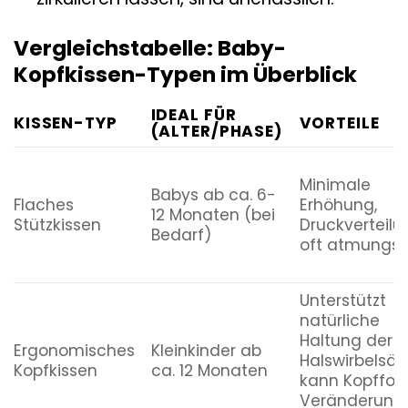
Vergleichstabelle: Baby-
Kopfkissen-Typen im Überblick
IDEAL FÜR
KISSEN-TYP
VORTEILE
(ALTER/PHASE)
Minimale
Babys ab ca. 6-
Flaches
Erhöhung,
12 Monaten (bei
Stützkissen
Druckverteilu
Bedarf)
oft atmungsa
Unterstützt
natürliche
Haltung der
Ergonomisches
Kleinkinder ab
Halswirbelsäul
Kopfkissen
ca. 12 Monaten
kann Kopffor
Veränderung