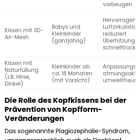
vorbeugen
Hervorragen
Babys und
Luftzirkulation
Kissen mit 3D-
Kleinkinder
reduziert
Air-Mesh
(ganzjährig)
Überhitzungsri
schnelltrock
Kissen mit
Kleinkinder ab
Anpassungsfä
Naturfüllung
ca. 18 Monaten
atmungsaktiv
(z.B. Hirse,
(mit Vorsicht)
umweltfreund
Dinkel)
Die Rolle des Kopfkissens bei der
Prävention von Kopfform-
Veränderungen
Das sogenannte Plagiozephalie-Syndrom,