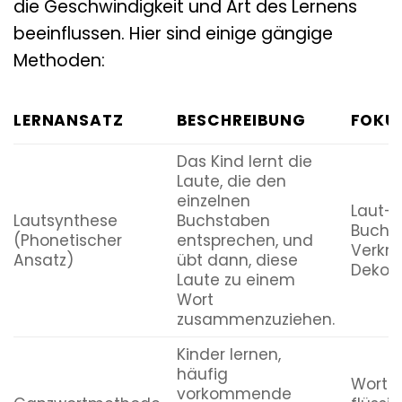
die Geschwindigkeit und Art des Lernens
beeinflussen. Hier sind einige gängige
Methoden:
LERNANSATZ
BESCHREIBUNG
FOKU
Das Kind lernt die
Laute, die den
einzelnen
Laut-
Lautsynthese
Buchstaben
Buchs
(Phonetischer
entsprechen, und
Verkn
Ansatz)
übt dann, diese
Dekod
Laute zu einem
Wort
zusammenzuziehen.
Kinder lernen,
häufig
Wortid
vorkommende