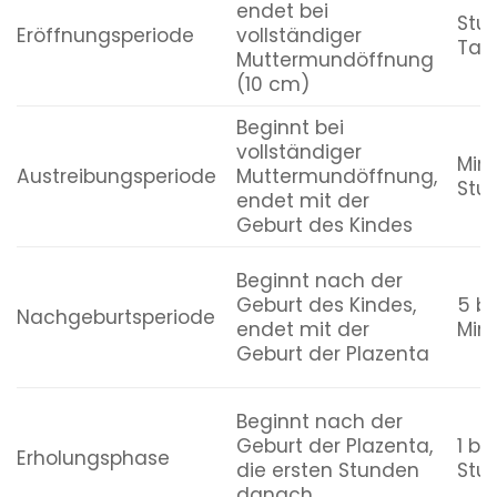
endet bei
Stu
Eröffnungsperiode
vollständiger
Tag
Muttermundöffnung
(10 cm)
Beginnt bei
vollständiger
Minu
Austreibungsperiode
Muttermundöffnung,
Stu
endet mit der
Geburt des Kindes
Beginnt nach der
Geburt des Kindes,
5 bi
Nachgeburtsperiode
endet mit der
Min
Geburt der Plazenta
Beginnt nach der
Geburt der Plazenta,
1 bis
Erholungsphase
die ersten Stunden
Stu
danach