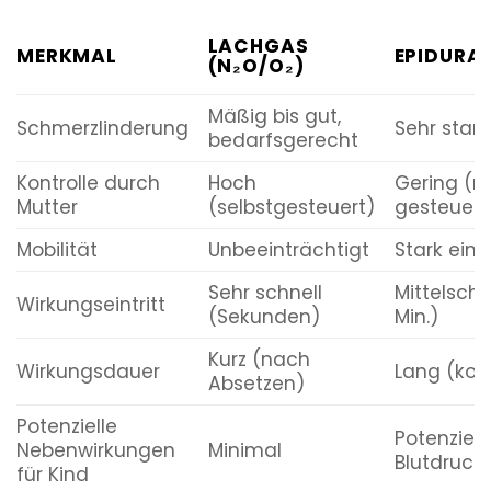
LACHGAS
MERKMAL
EPIDURA
(N₂O/O₂)
Mäßig bis gut,
Schmerzlinderung
Sehr star
bedarfsgerecht
Kontrolle durch
Hoch
Gering (m
Mutter
(selbstgesteuert)
gesteuert
Mobilität
Unbeeinträchtigt
Stark ein
Sehr schnell
Mittelschn
Wirkungseintritt
(Sekunden)
Min.)
Kurz (nach
Wirkungsdauer
Lang (kont
Absetzen)
Potenzielle
Potenziel
Nebenwirkungen
Minimal
Blutdruck
für Kind